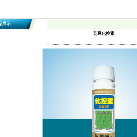
品展示
芸豆化控素
..................................................................................................